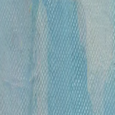
(р. 1956)
Член Союза Художников.
Родился в 1956 году в городе Ухте, Коми АССР.
Окончил Саратовское художественное училище. В
Репина, мастерская Народного художника СССР Б
педагога.
Произведения Ляпкало Виктора находятся в частн
Картины не найдены
У этого художника пока нет картин в нашем ката
Смотреть все картины
ОСТАВАЙТЕСЬ В КУРСЕ!