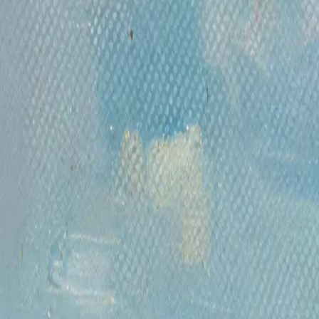
Понедельник- пятница, 12:00 — 20:00
ИНН: 9703021385
ОГРН: 1207700425602
КПП: 770301001
Каталог
Русская живопись и графика XVII-XX вв.
Предметы
произведения
Русское зарубежье
О проекте
Аукционы
Новости
Контакты