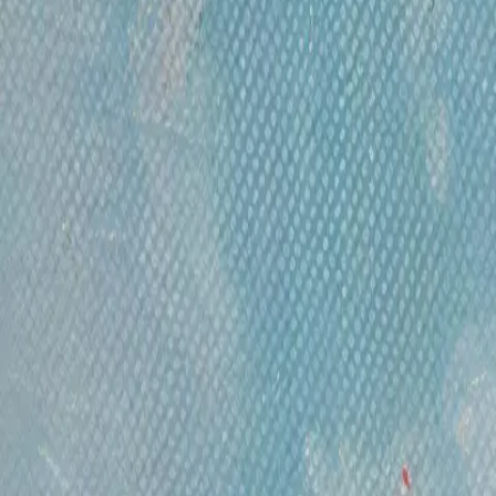
Подписывайтесь на рассылку, чтобы первыми уз
Отправить
Часы работы
Понедельник- пятница, 12:00 — 20:00
Контакты
Москва, Пречистенка 30/2
+7 925 507-64-85
info@kupitkartinu.ru
Часы работы