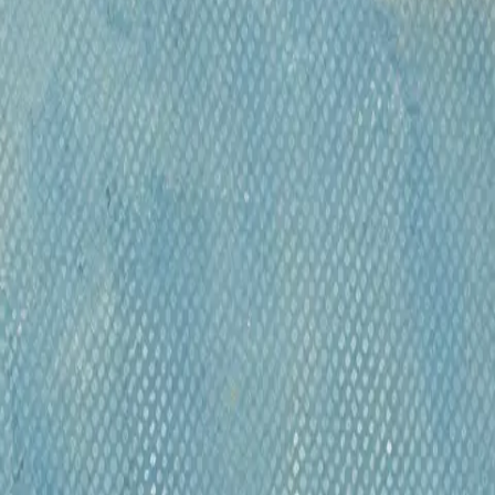
 1979 году Виктор Ляпкало поступает в Институт живо
ориса Угарова. Окончил институт в 1987 году с при
ых собраниях России, Германии, Голландии, Бельгии,
логе