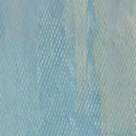
кты
дрович