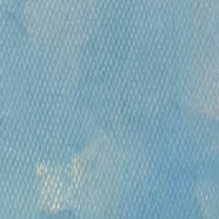
XX в.
Андеграунд
Современные