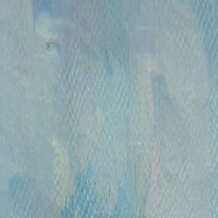
Каталог
Аукционы
Художники
О проекте
Новости
Конта
Главная
>
Художники
>
Ляпкало Виктор Александрович
1956
Ляпкало Виктор Алексан
Отслеживать новые работы