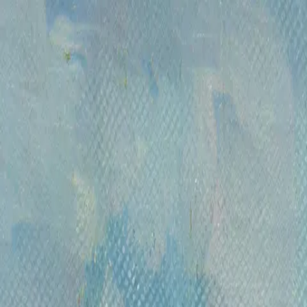
Каталог
Аукционы
Художники
О проекте
Новости
Конта
Главная
>
Художники
>
Миро Хуан (Miro Joan)
Миро Хуан (Miro Joan)
Отслеживать новые работы