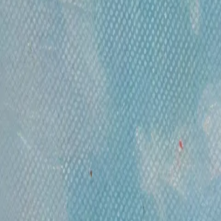
Понедельник- пятница, 12:00 — 20:00
Контакты
Москва, Пречистенка 30/2
+7 925 507-64-85
info@kupitkartinu.ru
Часы работы
Понедельник- пятница, 12:00 — 20:00
ИНН: 9703021385
ОГРН: 1207700425602
КПП: 770301001