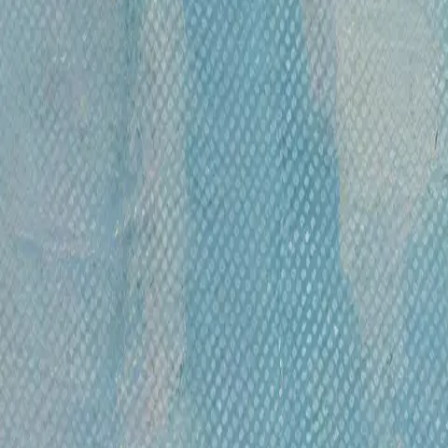
КАРТИНЫ ХУДОЖНИКА
«
Литография «Небесная композиция», 1956
»
120 000 ₽
литография
•
38 x 23 см
•
1956
ОСТАВАЙТЕСЬ В КУРСЕ!
Подписывайтесь на рассылку, чтобы первыми уз
Отправить
Часы работы